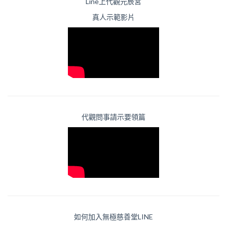
Line上代觀元辰宮
真人示範影片
代觀問事請示要領篇
如何加入無極慈善堂LINE