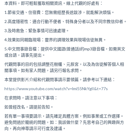
本資料，即可輕鬆獲取相關資訊。線上代觀的好處有：
1.節省交通、住宿費：您無需經歷長途跋涉，就能解決煩惱。
2.高度隱密性：適合行動不便者、特殊身分者以及不同宗教信仰者。
3.及時救急：緊急事情可迅速處理。
4.效果如同親臨現場：靈界的調理效果與現場信徒無異。
5.中文問事錄音檔：提供中文國語(普通話)的mp3錄音檔，如需英文
或台語，請事先提出。
代觀問事的目的包括調整花樹欉、元辰宮，以及為信徒解答個人相
關事項。如有家人問題，請另行報名求問。
本堂提供影片介紹和代觀問事請示要領篇，請參考以下連結：
https://www.youtube.com/watch?v=lmi55NkYglI&t=77s
在求問時，請注意以下事項：
如曾經改名，請提前告知。
若有單一事項要請示，請先確定具體方案，例如事業或工作選擇。
避免問過於籠統的問題，如：我該做什麼？先思考自己的興趣與方
向，再向神尊請示可行度及建議。