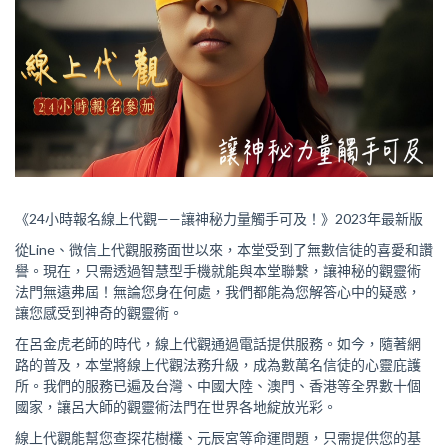
《24小時報名線上代觀——讓神秘力量觸手可及！》2023年最新版
從Line、微信上代觀服務面世以來，本堂受到了無數信徒的喜愛和讚
譽。現在，只需透過智慧型手機就能與本堂聯繫，讓神秘的觀靈術
法門無遠弗屆！無論您身在何處，我們都能為您解答心中的疑惑，
讓您感受到神奇的觀靈術。
在呂金虎老師的時代，線上代觀通過電話提供服務。如今，隨著網
路的普及，本堂將線上代觀法務升級，成為數萬名信徒的心靈庇護
所。我們的服務已遍及台灣、中國大陸、澳門、香港等全界數十個
國家，讓呂大師的觀靈術法門在世界各地綻放光彩。
線上代觀能幫您查探花樹欉、元辰宮等命運問題，只需提供您的基